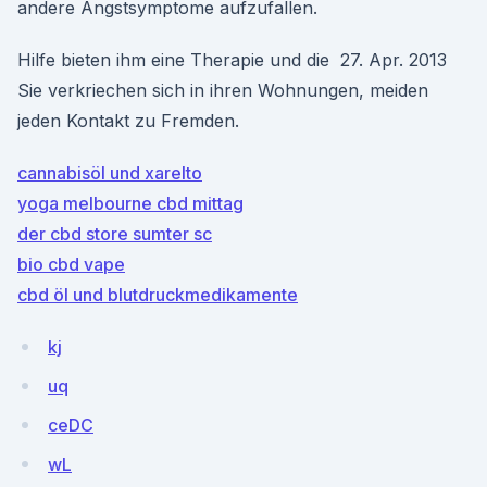
andere Angstsymptome aufzufallen.
Hilfe bieten ihm eine Therapie und die 27. Apr. 2013
Sie verkriechen sich in ihren Wohnungen, meiden
jeden Kontakt zu Fremden.
cannabisöl und xarelto
yoga melbourne cbd mittag
der cbd store sumter sc
bio cbd vape
cbd öl und blutdruckmedikamente
kj
uq
ceDC
wL