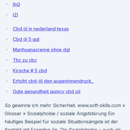
IhQ
lZl
Cbd öl in nederland texas
Cbd öl 5 gut
Marihuanacreme ohne dgl
Thc zu cbc
Kirsche # 5 cbd
Erhöht cbd-öl den augeninnendruck_
Gute gesundheit quincy cbd oil
So gewinne ich mehr Sicherheit. www.soft-skills.com »
Glossar » Sozialphobie / soziale Angststörung Ein
häufiges Beispiel für soziale Situationsängste ist der
Kontakt mit Fremden (in Die Sozialphobie – auch als