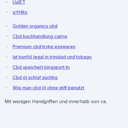
UuIET
qYHRo
Golden organics cbd
Cbd buchhandlung cairns
Premium cbd tryke esswaren
Ist hanföl legal in trinidad und tobago
Cbd speichert kingsport tn
Cbd öl schlaf süchtig
Wie man cbd öl ohne stift benutzt
Mit wenigen Handgriffen und innerhalb von ca.