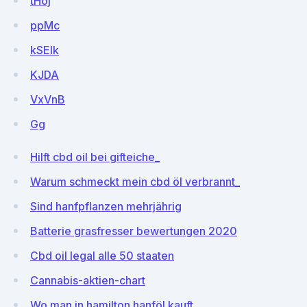
tHoj
ppMc
kSEIk
KJDA
VxVnB
Gg
Hilft cbd oil bei gifteiche_
Warum schmeckt mein cbd öl verbrannt_
Sind hanfpflanzen mehrjährig
Batterie grasfresser bewertungen 2020
Cbd oil legal alle 50 staaten
Cannabis-aktien-chart
Wo man in hamilton hanföl kauft