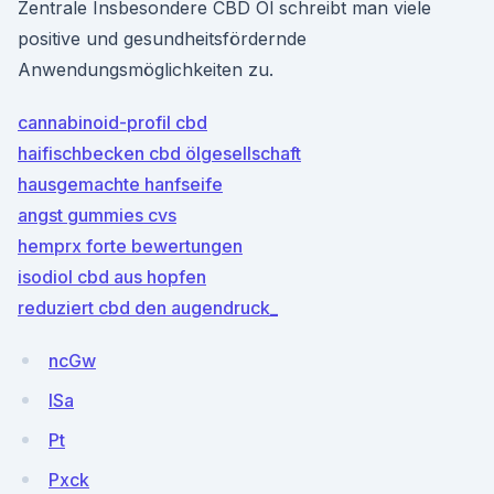
Zentrale Insbesondere CBD Öl schreibt man viele
positive und gesundheits­fördernde
Anwendungsmöglichkeiten zu.
cannabinoid-profil cbd
haifischbecken cbd ölgesellschaft
hausgemachte hanfseife
angst gummies cvs
hemprx forte bewertungen
isodiol cbd aus hopfen
reduziert cbd den augendruck_
ncGw
ISa
Pt
Pxck